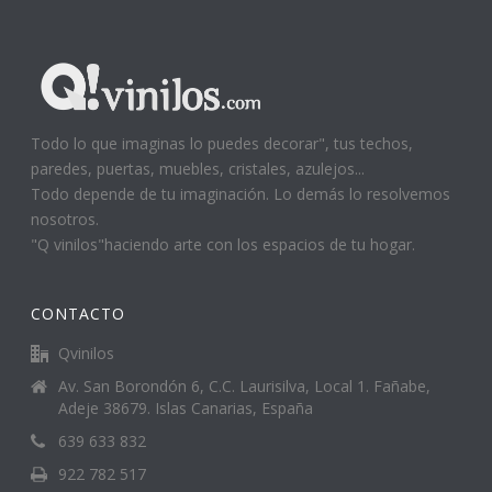
Todo lo que imaginas lo puedes decorar", tus techos,
paredes, puertas, muebles, cristales, azulejos...
Todo depende de tu imaginación. Lo demás lo resolvemos
nosotros.
"Q vinilos"haciendo arte con los espacios de tu hogar.
CONTACTO
Qvinilos
Av. San Borondón 6, C.C. Laurisilva, Local 1. Fañabe,
Adeje 38679. Islas Canarias, España
639 633 832
922 782 517