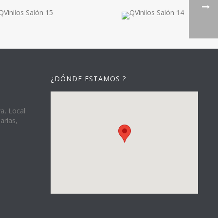
¿DÓNDE ESTAMOS ?
va, Local
arias,