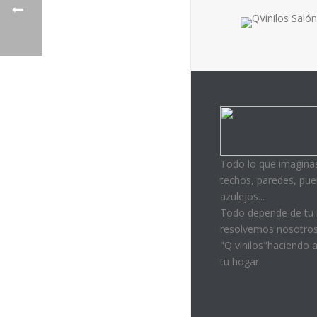
Todo lo que imaginas
techos, paredes, puer
azulejos...
Todo depende de tu 
resolvemos nosotros
"Q vinilos"haciendo 
tu hogar.