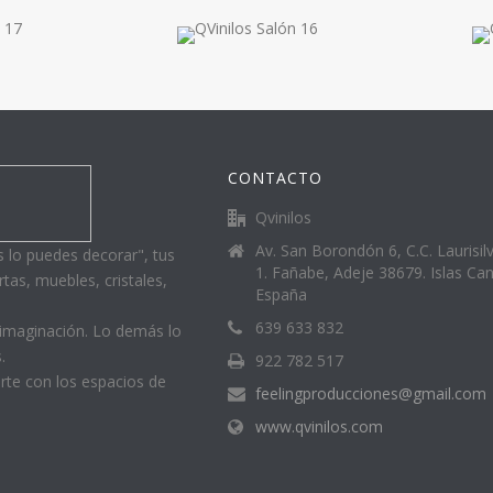
CONTACTO
Qvinilos
Av. San Borondón 6, C.C. Laurisil
 lo puedes decorar", tus
1. Fañabe, Adeje 38679. Islas Can
tas, muebles, cristales,
España
639 633 832
imaginación. Lo demás lo
.
922 782 517
arte con los espacios de
feelingproducciones@gmail.com
www.qvinilos.com