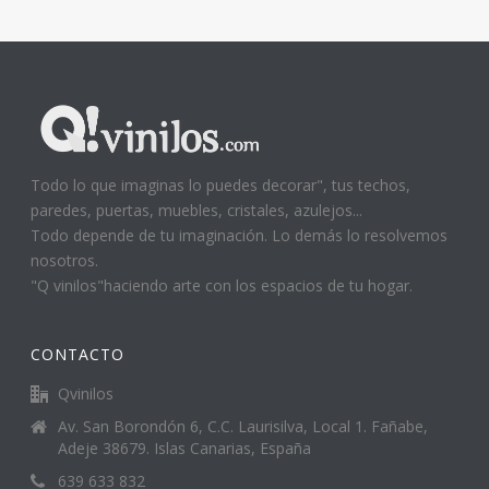
Todo lo que imaginas lo puedes decorar", tus techos,
paredes, puertas, muebles, cristales, azulejos...
Todo depende de tu imaginación. Lo demás lo resolvemos
nosotros.
"Q vinilos"haciendo arte con los espacios de tu hogar.
CONTACTO
Qvinilos
Av. San Borondón 6, C.C. Laurisilva, Local 1. Fañabe,
Adeje 38679. Islas Canarias, España
639 633 832