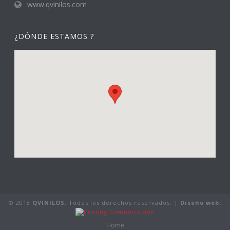
www.qvinilos.com
¿DÓNDE ESTAMOS ?
© 2018
QVINILOS
. Todos los derechos reservados. |
Diseño web:
Home