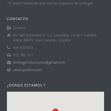
"Q vinilos"haciendo arte con los espacios de tu hogar.
CONTACTO
Qvinilos
Av. San Borondón 6, C.C. Laurisilva, Local 1. Fañabe,
Adeje 38679. Islas Canarias, España
639 633 832
922 782 517
feelingproducciones@gmail.com
www.qvinilos.com
¿DÓNDE ESTAMOS ?