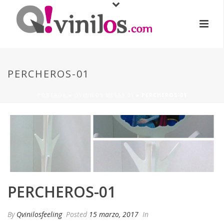
PERCHEROS-01
PORTADA
»
QVINILOS MESAS 01
»
PERCHEROS-01
PERCHEROS-01
By
Qvinilosfeeling
Posted
15 marzo, 2017
In