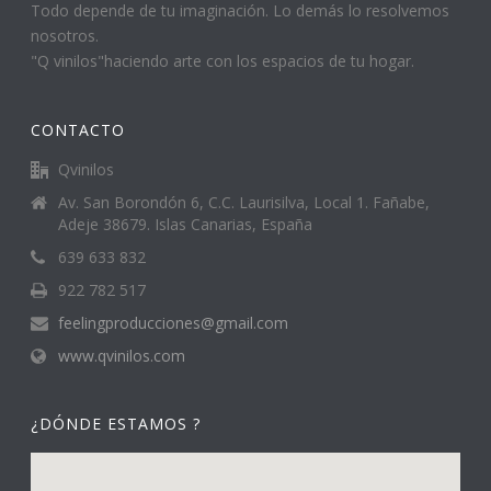
Todo depende de tu imaginación. Lo demás lo resolvemos
nosotros.
"Q vinilos"haciendo arte con los espacios de tu hogar.
CONTACTO
Qvinilos
Av. San Borondón 6, C.C. Laurisilva, Local 1. Fañabe,
Adeje 38679. Islas Canarias, España
639 633 832
922 782 517
feelingproducciones@gmail.com
www.qvinilos.com
¿DÓNDE ESTAMOS ?