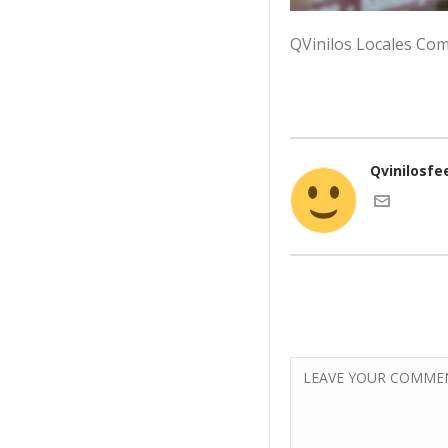
QVinilos Locales Com
Qvinilosfe