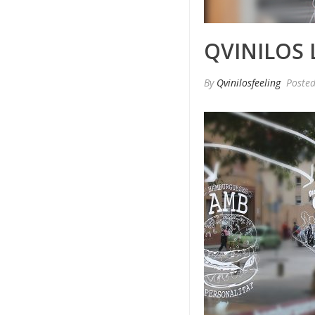
QVINILOS 
By
Qvinilosfeeling
Poste