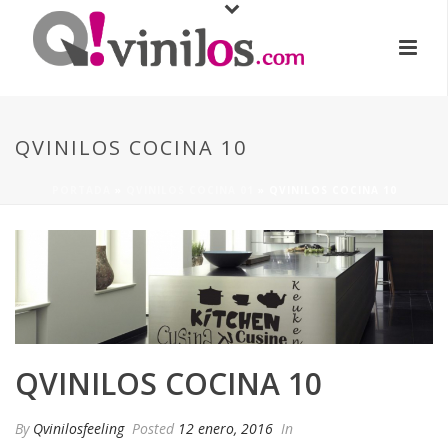
QVINILOS COCINA 10
PORTADA
»
QVINILOS COCINA 01
»
QVINILOS COCINA 10
QVINILOS COCINA 10
By
Qvinilosfeeling
Posted
12 enero, 2016
In