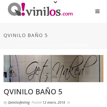
QVINILO BAÑO 5
PORTADA
»
QVINILOS BAÑO 01
»
QVINILO BAÑO 5
QVINILO BAÑO 5
By
Qvinilosfeeling
Posted
12 enero, 2016
In