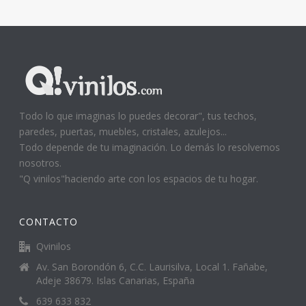
Todo lo que imaginas lo puedes decorar", tus techos,
paredes, puertas, muebles, cristales, azulejos...
Todo depende de tu imaginación. Lo demás lo resolvemos
nosotros.
"Q vinilos"haciendo arte con los espacios de tu hogar.
CONTACTO
Qvinilos
Av. San Borondón 6, C.C. Laurisilva, Local 1. Fañabe,
Adeje 38679. Islas Canarias, España
639 633 832