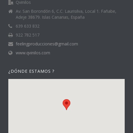
Qvinilos
Av. San Borondón 6, C.C. Laurisilva, Local 1. Fañabe,
Adeje 38679. Islas Canarias, España
639 633 832
922 782 517
feelingproducciones@gmail.com
www.qvinilos.com
¿DÓNDE ESTAMOS ?